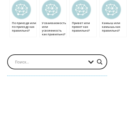
По приезде или
Усваиваемость
Привет или
Камыш или
по приезду как
или
превет как
камышь как
правильно?
усвояемость
правильно?
правильно?
как правильно?