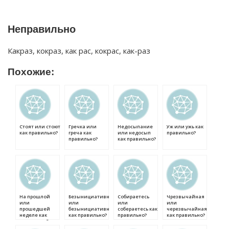
Неправильно
Какраз, кокраз, как рас, кокрас, как-раз
Похожие:
Стоят или стоют
Гречка или
Недосыпание
Уж или ужь как
как правильно?
греча как
или недосып
правильно?
правильно?
как правильно?
На прошлой
Безынициативный
Собираетесь
Чрезвычайная
или
или
или
или
прошедшей
безынициативный
собераетесь как
черезвычайная
неделе как
как правильно?
правильно?
как правильно?
правильно?