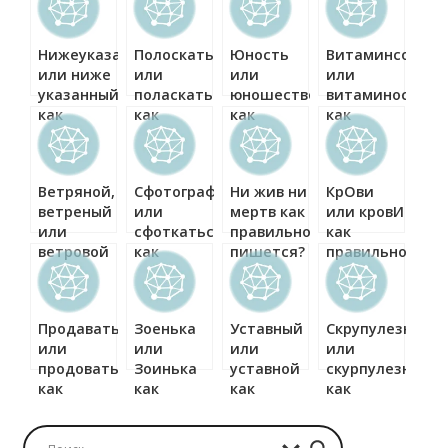
Нижеуказанный
Полоскать
Юность
Витаминсодер
или ниже
или
или
или
указанный
поласкать
юношество
витаминосоде
как
как
как
как
правильно?
правильно?
правильно?
правильно?
Ветряной,
Сфотографироваться
Ни жив ни
КрОви
ветреный
или
мертв как
или кровИ
или
сфоткаться
правильно
как
ветровой
как
пишется?
правильно?
как
правильно?
правильно?
Продавать
Зоенька
Уставный
Скрупулезный
или
или
или
или
продовать
Зоинька
уставной
скурпулезный
как
как
как
как
правильно?
правильно?
правильно?
правильно?