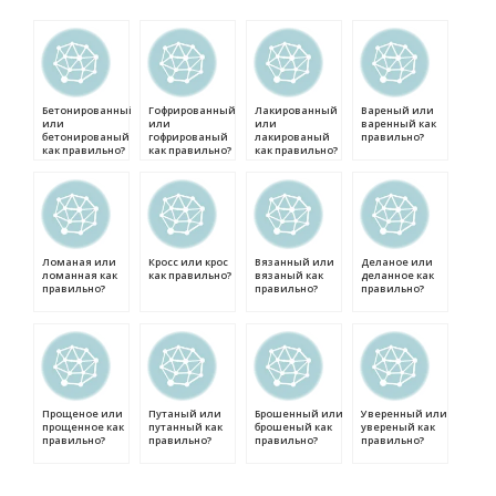
Бетонированный
Гофрированный
Лакированный
Вареный или
или
или
или
варенный как
бетонированый
гофрированый
лакированый
правильно?
как правильно?
как правильно?
как правильно?
Ломаная или
Кросс или крос
Вязанный или
Деланое или
ломанная как
как правильно?
вязаный как
деланное как
правильно?
правильно?
правильно?
Прощеное или
Путаный или
Брошенный или
Уверенный или
прощенное как
путанный как
брошеный как
увереный как
правильно?
правильно?
правильно?
правильно?