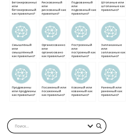
Бетонированный
Рискованный
Подкованный
Штопаные или
или
или
или
штопанные как
бетонированый
рискованый как
подкованый как
правильно?
как правильно?
правильно?
правильно?
Смышлёный
Организованно
Построенный
Заплаканные
или
или
или
или
смышлённый
организовано
построеный как
заплаканые как
как правильно?
как правильно?
правильно?
правильно?
Продуманны
Посаженый или
Кованый или
Раненый или
или продуманы
посаженный
кованный как
раненный как
как правильно?
как правильно?
правильно?
правильно?