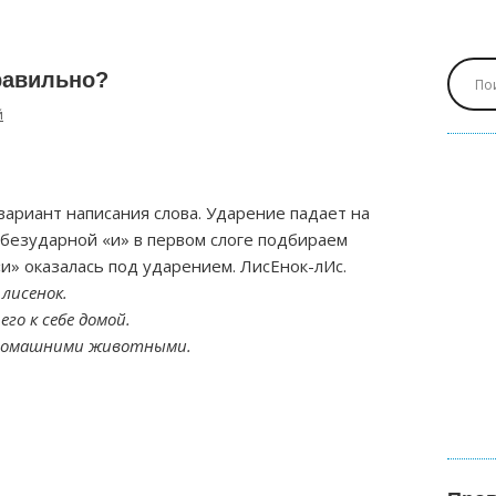
равильно?
й
ариант написания слова. Ударение падает на
 безударной «и» в первом слоге подбираем
«и» оказалась под ударением. ЛисЕнок-лИс.
лисенок.
его к себе домой.
с домашними животными.