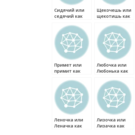
Сидячий или
Щекочешь или
седячий как
щекотишь как
правильно?
правильно?
Примет или
Любочка или
примит как
Любонька как
правильно?
правильно?
Леночка или
Лизочка или
Леначка как
Лизачка как
правильно?
правильно?