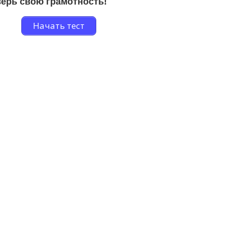
ерь свою грамотность!
Начать тест