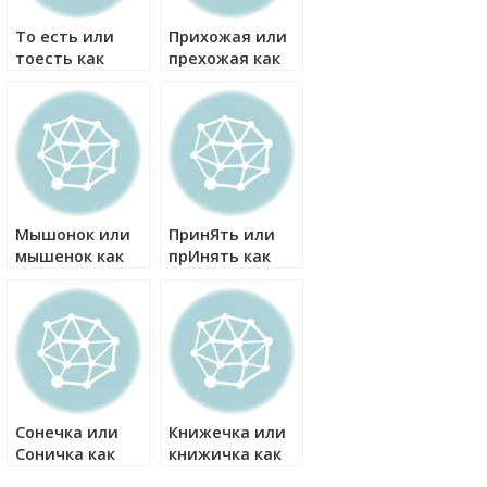
То есть или
Прихожая или
тоесть как
прехожая как
правильно?
правильно?
Мышонок или
ПринЯть или
мышенок как
прИнять как
правильно?
правильно?
Сонечка или
Книжечка или
Соничка как
книжичка как
правильно?
правильно?