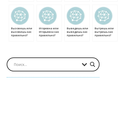
Вызовешь или
Игоревна или
Выведешь или
Вытрешь или
вызовишь как
Игорьевна как
выведишь как
вытришь как
правильно?
правильно?
правильно?
правильно?