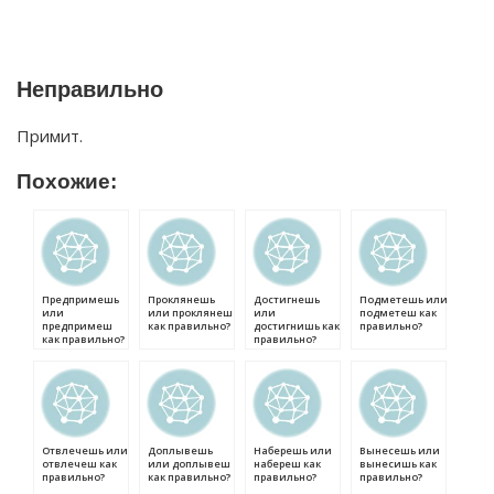
Неправильно
Примит.
Похожие:
Предпримешь
Проклянешь
Достигнешь
Подметешь или
или
или проклянеш
или
подметеш как
предпримеш
как правильно?
достигнишь как
правильно?
как правильно?
правильно?
Отвлечешь или
Доплывешь
Наберешь или
Вынесешь или
отвлечеш как
или доплывеш
набереш как
вынесишь как
правильно?
как правильно?
правильно?
правильно?