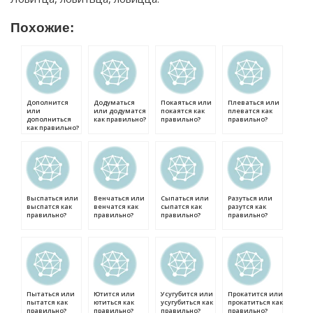
Похожие:
Дополнится
Додуматься
Покаяться или
Плеваться или
или
или додуматся
покаятся как
плеватся как
дополниться
как правильно?
правильно?
правильно?
как правильно?
Выспаться или
Венчаться или
Сыпаться или
Разуться или
выспатся как
венчатся как
сыпатся как
разутся как
правильно?
правильно?
правильно?
правильно?
Пытаться или
Ютится или
Усугубится или
Прокатится или
пытатся как
ютиться как
усугубиться как
прокатиться как
правильно?
правильно?
правильно?
правильно?