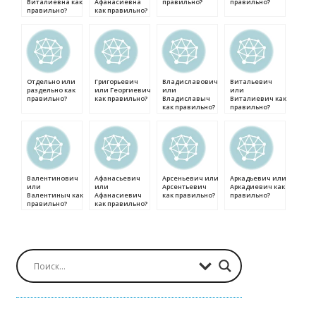
Виталиевна как
Афанасиевна
правильно?
правильно?
правильно?
как правильно?
Отдельно или
Григорьевич
Владиславович
Витальевич
раздельно как
или Георгиевич
или
или
правильно?
как правильно?
Владиславыч
Виталиевич как
как правильно?
правильно?
Валентинович
Афанасьевич
Арсеньевич или
Аркадьевич или
или
или
Арсентьевич
Аркадиевич как
Валентиныч как
Афанасиевич
как правильно?
правильно?
правильно?
как правильно?