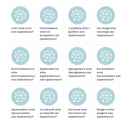
Учёт или учот
Неисправен
С разбегу или с
Не глядя или
как правильно?
или не
разбега как
неглядя как
исправен как
правильно?
правильно?
правильно?
Воспламенится
Вдохновится
Аркадьевна или
Васильевич
или
или
Аркадиевна как
или
воспламениться
вдохновиться
правильно?
Василиевич как
как правильно?
как правильно?
правильно?
Арсеньевич или
Уставный или
Наталья или
Видите или
Арсентьевич
уставной как
Наталия как
видете как
как правильно?
правильно?
правильно?
правильно?