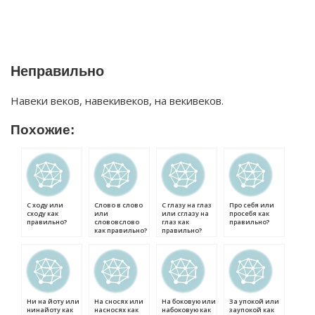
Неправильно
Навеки веков, навекивеков, на векивеков.
Похожие:
С ходу или
Слово в слово
С глазу на глаз
Про себя или
сходу как
или
или сглазу на
просебя как
правильно?
слововслово
глаз как
правильно?
как правильно?
правильно?
Ни на йоту или
На сносях или
На боковую или
За упокой или
нинайоту как
насносях как
набоковую как
заупокой как