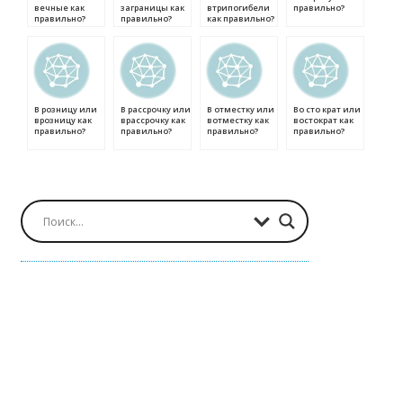
вечные как
заграницы как
втрипогибели
правильно?
правильно?
правильно?
как правильно?
В розницу или
В рассрочку или
В отместку или
Во сто крат или
врозницу как
врассрочку как
вотместку как
востократ как
правильно?
правильно?
правильно?
правильно?