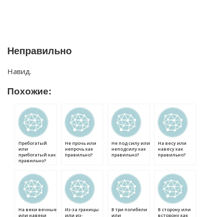
Неправильно
Навид.
Похожие:
Пребогатый
Не прочь или
Не под силу или
На весу или
или
непрочь как
неподсилу как
навесу как
прибогатый как
правильно?
правильно?
правильно?
правильно?
На веки вечные
Из-за границы
В три погибели
В сторону или
или навеки
или из-
или
всторону как