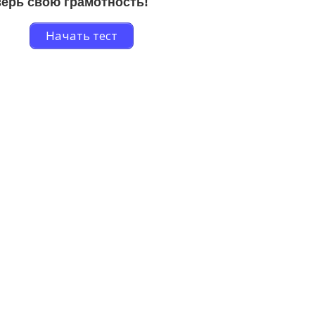
ерь свою грамотность!
Начать тест