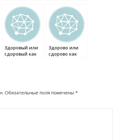
правильно?
как правильно?
Здоровый или
Здорово или
сдоровый как
сдорово как
правильно?
правильно?
н.
Обязательные поля помечены
*