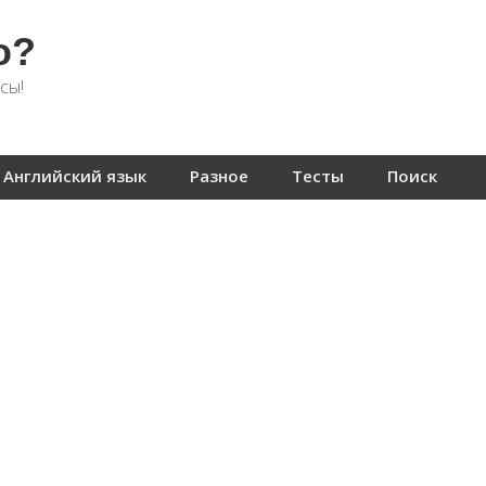
о?
сы!
Английский язык
Разное
Тесты
Поиск