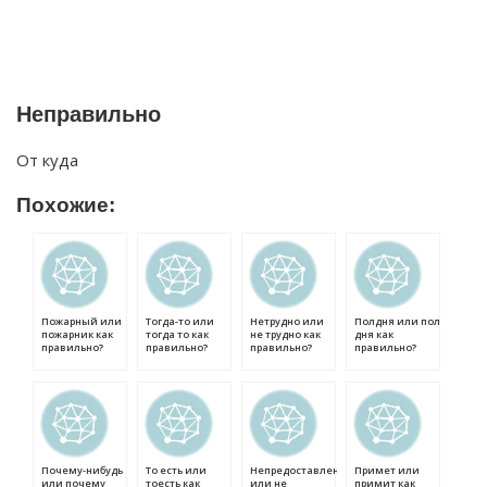
Неправильно
От куда
Похожие:
Пожарный или
Тогда-то или
Нетрудно или
Полдня или пол
пожарник как
тогда то как
не трудно как
дня как
правильно?
правильно?
правильно?
правильно?
Почему-нибудь
То есть или
Непредоставление
Примет или
или почему
тоесть как
или не
примит как