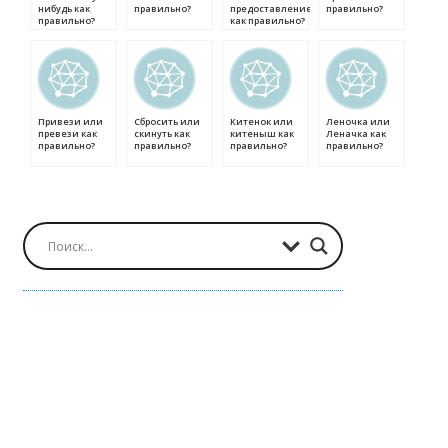
нибудь как
правильно?
предоставление
правильно?
правильно?
как правильно?
Привези или
Сбросить или
Китенок или
Леночка или
превези как
скинуть как
китеныш как
Леначка как
правильно?
правильно?
правильно?
правильно?