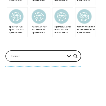
Троится или
Казаться или
Примешь или
Отличится или
троиться как
казатся как
примеш как
отличиться как
правильно?
правильно?
правильно?
правильно?