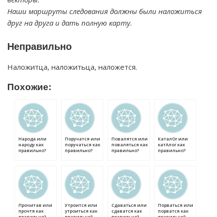
Наши маршруты следования должны были наложиться
друг на друга и дать полную карту.
Неправильно
Наложитца, наложитьца, наложется.
Похожие:
Народа или
Поручатся или
Повалятся или
КаталОг или
народу как
поручаться как
поваляться как
катАлог как
правильно?
правильно?
правильно?
правильно?
Прочитав или
Утроится или
Сдаваться или
Порваться или
прочтя как
утроиться как
сдаватся как
порватся как
правильно?
правильно?
правильно?
правильно?