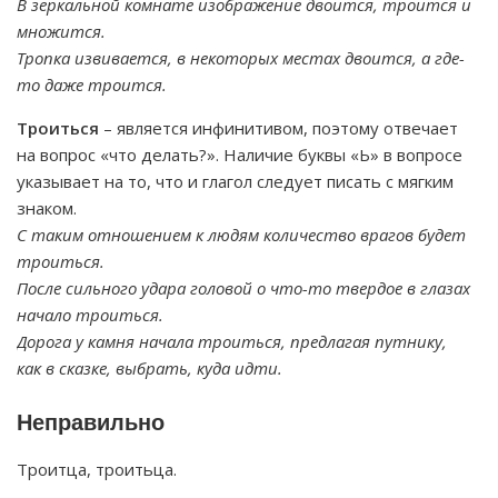
В зеркальной комнате изображение двоится, троится и
множится.
Тропка извивается, в некоторых местах двоится, а где-
то даже троится.
Троиться
– является инфинитивом, поэтому отвечает
на вопрос «что делать?». Наличие буквы «Ь» в вопросе
указывает на то, что и глагол следует писать с мягким
знаком.
С таким отношением к людям количество врагов будет
троиться.
После сильного удара головой о что-то твердое в глазах
начало троиться.
Дорога у камня начала троиться, предлагая путнику,
как в сказке, выбрать, куда идти.
Неправильно
Троитца, троитьца.