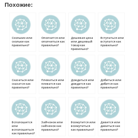
Похожие:
Скольких или
Ополчится или
Дешевая цена
Вступаться или
скольки как
ополчиться как
или дешевый
вступатся как
правильно?
правильно?
товар как
правильно?
правильно?
Сказаться или
Плеваться или
Дождаться или
Добиться или
сказатся как
плеватся как
дождатся как
добится как
правильно?
правильно?
правильно?
правильно?
Всполошится
Зайчонок или
Возмутится или
Давится или
или
зайченок как
возмутиться
давиться как
всполошиться
правильно?
как правильно?
правильно?
как правильно?