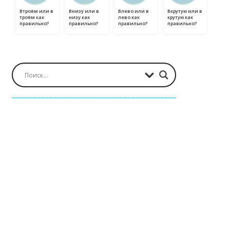
Втроём или в
Внизу или в
Влево или в
Вкрутую или в
троём как
низу как
лево как
крутую как
правильно?
правильно?
правильно?
правильно?