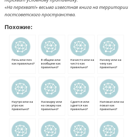
«На перехват!» весьма известная книга на территории
постсоветского пространства.
Похожие:
Печь или печ
В общем или
Начисто или на
Начеку или на
как правильно?
вообщем как
чисто как
чеку как
правильно?
правильно?
правильно?
Наутро или на
Насмарку или
Сдается или
Наповал или на
утро как
на смарку как
здается как
повал как
правильно?
правильно?
правильно?
правильно?