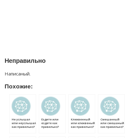
Неправильно
Написаный.
Похожие:
Не услышал
Ездите или
Клюквенный
Смешанный
или неуслышал
ездете как
или клюквеный
или смешаный
как правильно?
правильно?
как правильно?
как правильно?