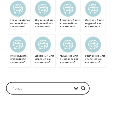
Копченный или
Изученный или
Вогнанный или
Отданный или
копченый как
изученый как
вогнаный как
отданый как
правильно?
правильно?
правильно?
правильно?
Кухонный или
Даренный или
Чищеное или
Усиленное или
кухоный как
дареный как
чищенное как
усиленое как
правильно?
правильно?
правильно?
правильно?