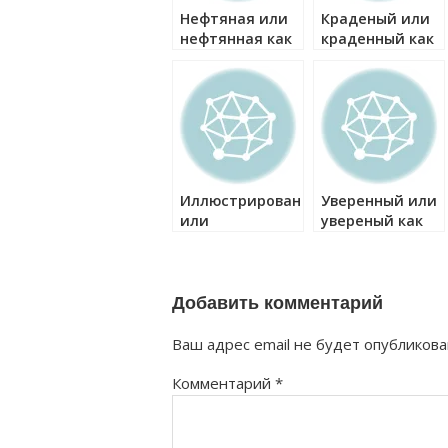
Нефтяная или
Краденый или
нефтянная как
краденный как
правильно?
правильно?
Иллюстрированный
Уверенный или
или
увереный как
иллюстрированый
правильно?
как правильно?
Добавить комментарий
Ваш адрес email не будет опубликова
Комментарий
*