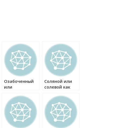
Озабоченный
Соляной или
или
солевой как
озабоченый
правильно?
как правильно?