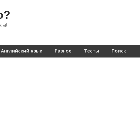
о?
сы!
Английский язык
Разное
Тесты
Поиск