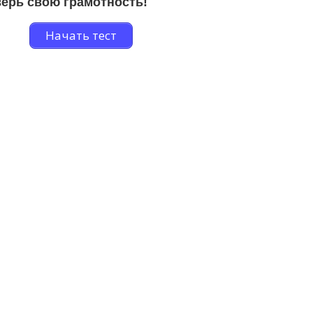
ерь свою грамотность!
Начать тест