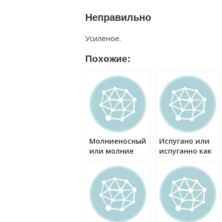
Неправильно
Усиленое.
Похожие:
Молниеносный
Испугано или
или молние
испуганно как
носный как
правильно?
правильно?