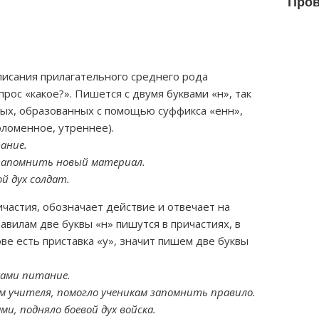
Пров
писания прилагательного среднего рода
прос «какое?». Пишется с двумя буквами «н», так
ьных, образованных с помощью суффикса «енн»,
оломенное, утреннее).
ание.
 запомнить новый материал.
й дух солдат.
частия, обозначает действие и отвечает на
равилам две буквы «н» пишутся в причастиях, в
ове есть приставка «у», значит пишем две буквы
ками питание.
м учителя, помогло ученикам запомнить правило.
и, подняло боевой дух войска.