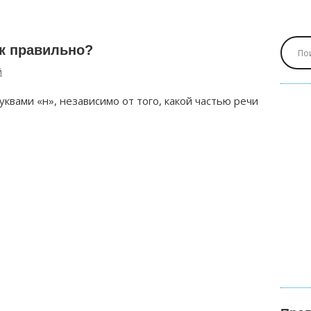
ак правильно?
й
квами «н», независимо от того, какой частью речи