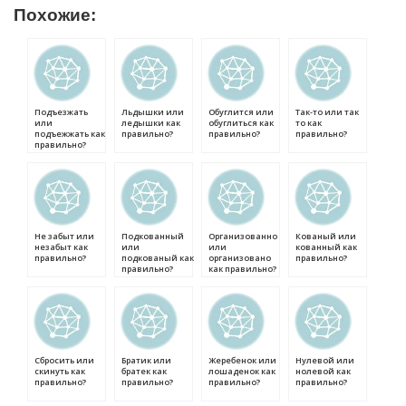
Похожие:
Подъезжать
Льдышки или
Обуглится или
Так-то или так
или
ледышки как
обуглиться как
то как
подъежжать как
правильно?
правильно?
правильно?
правильно?
Не забыт или
Подкованный
Организованно
Кованый или
незабыт как
или
или
кованный как
правильно?
подкованый как
организовано
правильно?
правильно?
как правильно?
Сбросить или
Братик или
Жеребенок или
Нулевой или
скинуть как
братек как
лошаденок как
нолевой как
правильно?
правильно?
правильно?
правильно?