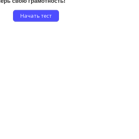
ерь свою грамотность!
Начать тест