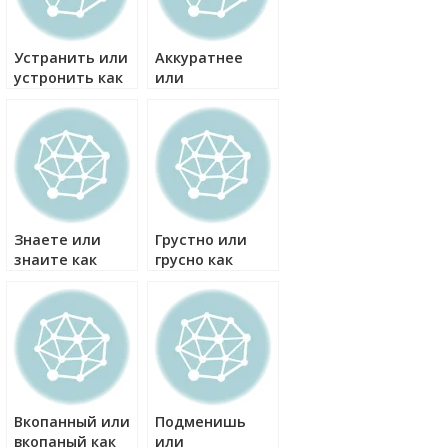
Устранить или
Аккуратнее
устронить как
или
правильно?
аккуратней как
правильно?
Знаете или
Грустно или
знаите как
грусно как
правильно?
правильно?
Вкопанный или
Подменишь
вкопаный как
или