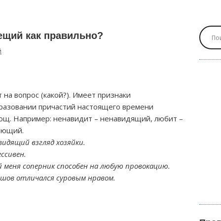
ещий как правильно?
й
на вопрос (какой?). Имеет признаки
образовании причастий настоящего времени
-ющ. Например: ненавидит – ненавидящий, любит –
оющий.
идящий взгляд хозяйки.
ессивен.
 меня соперник способен на любую провокацию.
шов отличался суровым нравом.