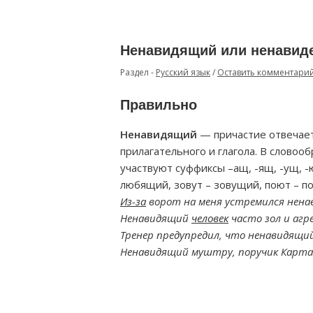
Ненавидящий или ненавид
Раздел -
Русский язык
/
Оставить комментари
Правильно
Ненавидящий
— причастие отвечает 
прилагательного и глагола. В слово
участвуют суффиксы –ащ, -ящ, -ущ, 
любящий, зовут – зовущий, поют – п
Из-за
ворот на меня устремился ненав
Ненавидящий
человек
часто зол и агр
Тренер предупредил, что ненавидящий
Ненавидящий муштру, поручик Карта