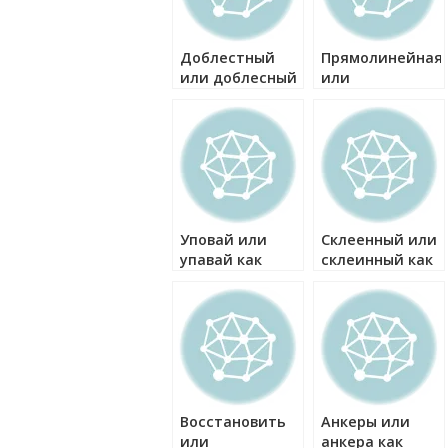
Доблестный
Прямолинейная
или доблесный
или
как правильно?
прямолинейна
как правильно?
Уповай или
Склеенный или
упавай как
склеинный как
правильно?
правильно?
Восстановить
Анкеры или
или
анкера как