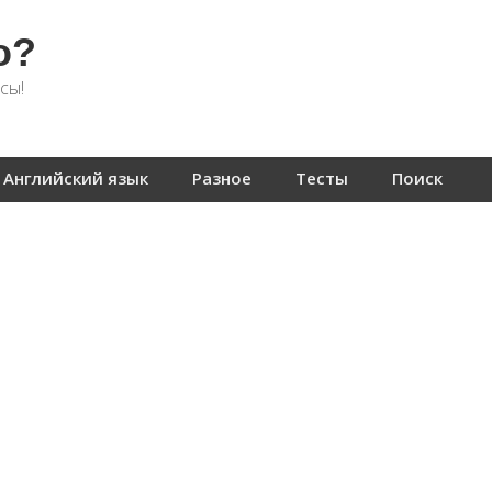
о?
сы!
Английский язык
Разное
Тесты
Поиск