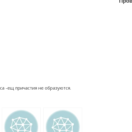
Пров
 -ещ причастия не образуются.