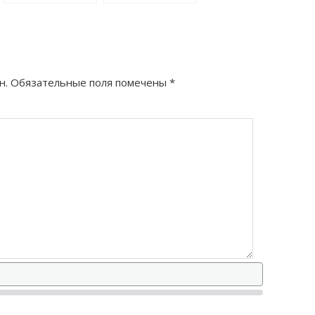
правильно?
подменешь как
правильно?
н.
Обязательные поля помечены
*