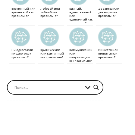
Временный или
Лобовой или
Единый,
До завтра или
временной как
лобный как
единственный
дозавтра как
правильно?
правильно?
или
правильно?
единичный как
правильно?
Ни одного или
Критический
Коммуникации
Пишется или
ниодного как
или критичный
или
пишится как
правильно?
как правильно?
комуникации
правильно?
как правильно?