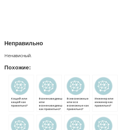
Неправильно
Ненависный.
Похожие:
Кощей или
Возненавидевший
Всевозможные
Инженер или
кащей как
или
или все
инжинер как
правильно?
возненавидевшей
возможные как
правильно?
как правильно?
правильно?