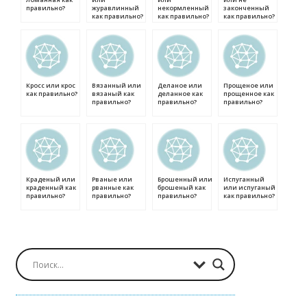
правильно?
журавлинный
некормленный
законченный
как правильно?
как правильно?
как правильно?
Кросс или крос
Вязанный или
Деланое или
Прощеное или
как правильно?
вязаный как
деланное как
прощенное как
правильно?
правильно?
правильно?
Краденый или
Рваные или
Брошенный или
Испуганный
краденный как
рванные как
брошеный как
или испуганый
правильно?
правильно?
правильно?
как правильно?