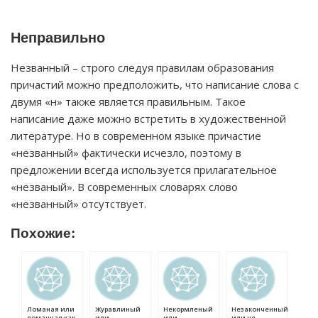
Неправильно
Незванный – строго следуя правилам образования
причастий можно предположить, что написание слова с
двумя «н» также является правильным. Такое
написание даже можно встретить в художественной
литературе. Но в современном языке причастие
«незванный» фактически исчезло, поэтому в
предложении всегда используется прилагательное
«незваный». В современных словарях слово
«незванный» отсутствует.
Похожие:
Ломаная или
Журавлиный
Некормленый
Незаконченный
ломанная как
или
или
или не