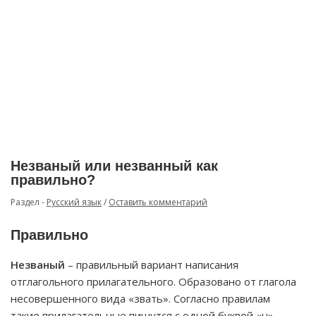
Незваный или незванный как
правильно?
Раздел -
Русский язык
/
Оставить комментарий
Правильно
Незваный
– правильный вариант написания
отглагольного прилагательного. Образовано от глагола
несовершенного вида «звать». Согласно правилам
такие прилагательные пишутся с одной буквой «н».