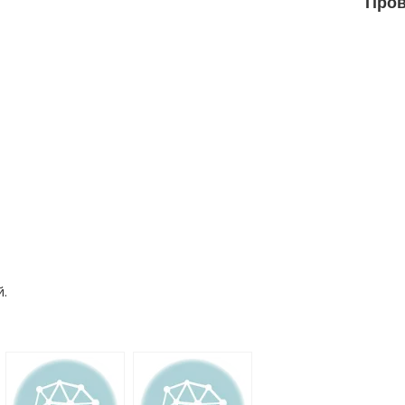
Пров
.