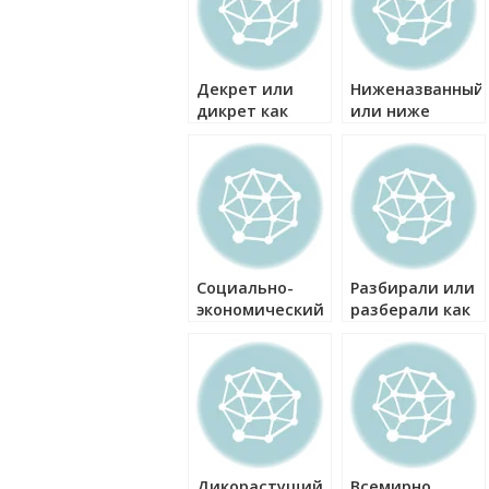
Декрет или
Ниженазванный
дикрет как
или ниже
правильно?
названный как
правильно?
Социально-
Разбирали или
экономический
разберали как
или социально
правильно?
экономический
как правильно?
Дикорастущий
Всемирно