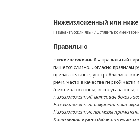
Нижеизложенный или ниже
Раздел -
Русский язык
/
Оставить комментари
Правильно
Нижеизложенный
– правильный вар
пишется слитно. Согласно правилам р
прилагательные, употребляемые в ка
речи. Часто в качестве первой части 
(нижеизложенный, вышеуказанный, н
Нижеизложенный материал доказыва
Нижеизложенный документ подтверж
Нижеизложенные примеры применения
К заявлению нужно добавить нижеизл