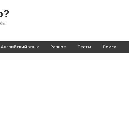
о?
сы!
Английский язык
Разное
Тесты
Поиск