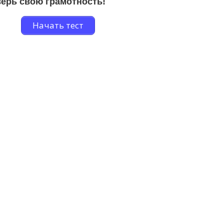
ерь свою грамотность!
Начать тест