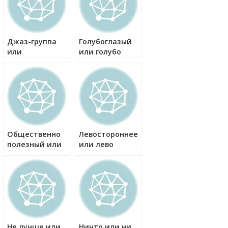
Джаз-группа
Голубоглазый
или
или голубо
джазгруппа как
глазый как
правильно?
правильно?
Общественно
Левостороннее
полезный или
или лево
общественнополезный
стороннее как
как правильно?
правильно?
Не лучше или
Ничто или ни