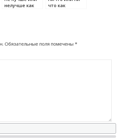
нелучше как
что как
тный
правильно?
правильно?
н.
Обязательные поля помечены
*