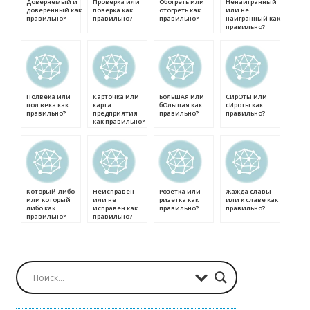
Доверяемый и
Проверка или
Обогреть или
Ненаигранный
доверенный как
поверка как
отогреть как
или не
правильно?
правильно?
правильно?
наигранный как
правильно?
Полвека или
Карточка или
БольшАя или
СирОты или
пол века как
карта
бОльшая как
сИроты как
правильно?
предприятия
правильно?
правильно?
как правильно?
Который-либо
Неисправен
Розетка или
Жажда славы
или который
или не
ризетка как
или к славе как
либо как
исправен как
правильно?
правильно?
правильно?
правильно?