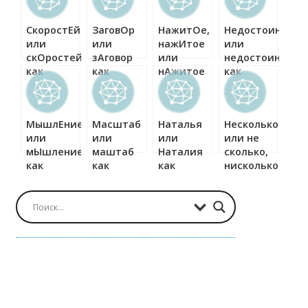
СкоростЕй
ЗаговОр
НажитОе,
Недостоин
или
или
нажИтое
или
скОростей
зАговор
или
недостоин
как
как
нАжитое
как
правильно?
правильно?
как
правильно?
правильно?
МышлЕние
Масштаб
Наталья
Несколько
или
или
или
или не
мЫшление
маштаб
Наталия
сколько,
как
как
как
нисколько
правильно?
правильно?
правильно?
или ни
сколько,
как
правильно?