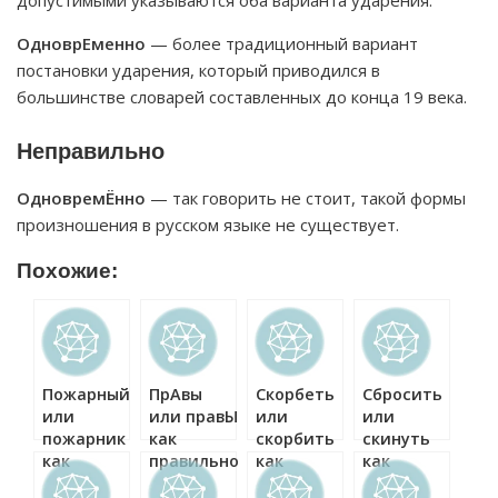
допустимыми указываются оба варианта ударения.
ОдноврЕменно
— более традиционный вариант
постановки ударения, который приводился в
большинстве словарей составленных до конца 19 века.
Неправильно
ОдновремЁнно
— так говорить не стоит, такой формы
произношения в русском языке не существует.
Похожие:
Пожарный
ПрАвы
Скорбеть
Сбросить
или
или правЫ
или
или
пожарник
как
скорбить
скинуть
как
правильно?
как
как
правильно?
правильно?
правильно?