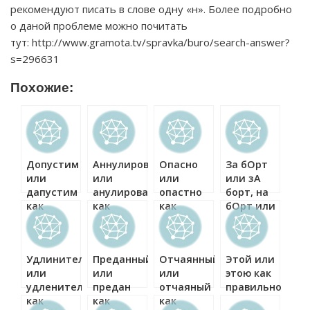
рекомендуют писать в слове одну «н». Более подробно
о даной проблеме можно почитать
тут: http://www.gramota.tv/spravka/buro/search-answer?
s=296631
Похожие:
Допустим
Аннулировать
Опасно
За бОрт
или
или
или
или зА
дапустим
анулировать
опастно
борт, на
как
как
как
бОрт или
правильно?
правильно?
правильно?
нА борт
как
правильно?
Удлинитель
Преданный
Отчаянный
Этой или
или
или
или
этою как
удленитель
предан
отчаяный
правильно?
как
как
как