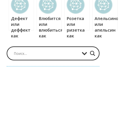
правильно?
правильно?
правильно?
Дефект
Влюбится
Розетка
Апельсинов
или
или
или
или
деффект
влюбиться
ризетка
апельсин
как
как
как
как
правильно?
правильно?
правильно?
правильно?