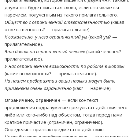
прилагательное), которое пишется с двумя «н». Также с
двумя «н» будет писаться слово, если оно является
наречием, полученным из такого прилагательного.
Общество с ограниченной ответственностью
(какая
ответственность? — прилагательное).
К сожалению, у него ограниченный ум
(какой ум? —
прилагательное).
Это довольно ограниченный человек
(какой человек? —
прилагательное).
У нас ограниченные возможности по работе в морозы
(какие возможности? — прилагательное).
На нашем предприятии ваши навыки могут быть
применены очень ограниченно
(как? — наречие).
Ограничено, ограничен
— если контекст
предложения подразумевает результат действия чего-
либо или кого-либо над объектом, тогда перед нами
краткое причастие (ограничен, ограничено).
Определяет признак предмета по действию.
Число билетов в продаже ограничено
— это не признак