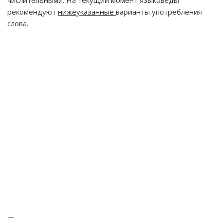
числительными. На текущий момент языковеды
рекомендуют
нижеуказанные
варианты употребления
слова.