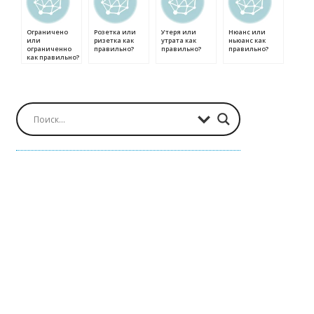
Ограничено
Розетка или
Утеря или
Нюанс или
или
ризетка как
утрата как
ньюанс как
ограниченно
правильно?
правильно?
правильно?
как правильно?