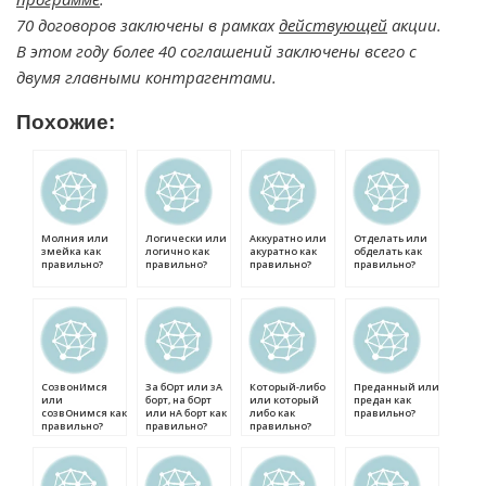
70 договоров заключены в рамках
действующей
акции.
В этом году более 40 соглашений заключены всего с
двумя главными контрагентами.
Похожие:
Молния или
Логически или
Аккуратно или
Отделать или
змейка как
логично как
акуратно как
обделать как
правильно?
правильно?
правильно?
правильно?
СозвонИмся
За бОрт или зА
Который-либо
Преданный или
или
борт, на бОрт
или который
предан как
созвОнимся как
или нА борт как
либо как
правильно?
правильно?
правильно?
правильно?