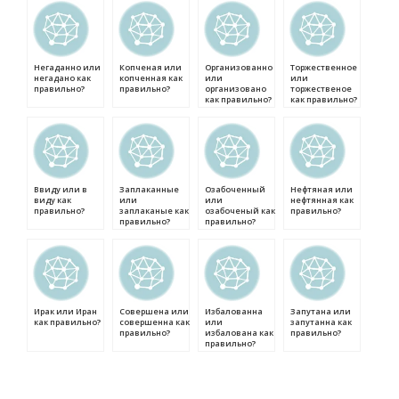
Негаданно или
Копченая или
Организованно
Торжественное
негадано как
копченная как
или
или
правильно?
правильно?
организовано
торжественое
как правильно?
как правильно?
Ввиду или в
Заплаканные
Озабоченный
Нефтяная или
виду как
или
или
нефтянная как
правильно?
заплаканые как
озабоченый как
правильно?
правильно?
правильно?
Ирак или Иран
Совершена или
Избалованна
Запутана или
как правильно?
совершенна как
или
запутанна как
правильно?
избалована как
правильно?
правильно?