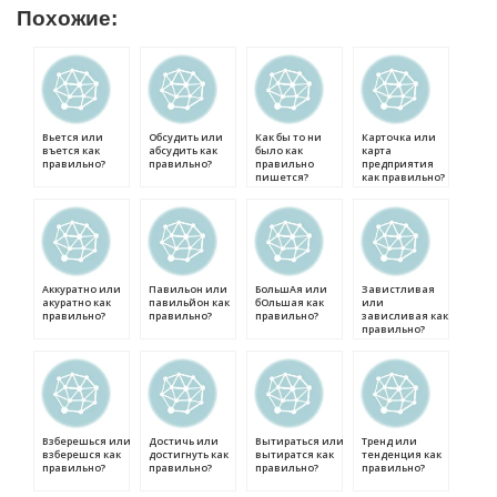
Похожие:
Вьется или
Обсудить или
Как бы то ни
Карточка или
въется как
абсудить как
было как
карта
правильно?
правильно?
правильно
предприятия
пишется?
как правильно?
Аккуратно или
Павильон или
БольшАя или
Завистливая
акуратно как
павильйон как
бОльшая как
или
правильно?
правильно?
правильно?
зависливая как
правильно?
Взберешься или
Достичь или
Вытираться или
Тренд или
взберешся как
достигнуть как
вытиратся как
тенденция как
правильно?
правильно?
правильно?
правильно?