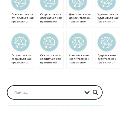
Относится или
Огорчатся или
Доносится или
Удивится или
относиться как
огорчаться как
доноситься как
удивиться как
правильно?
правильно?
правильно?
правильно?
Ссорится или
Свалится или
Крепится или
Судится или
ссориться как
свалиться как
крепиться как
судиться как
правильно?
правильно?
правильно?
правильно?