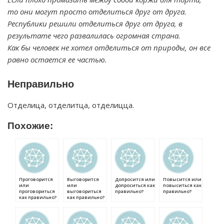
то они могут просто отделиться друг от друга.
Республики решили отделиться друг от друга, в
результате чего развалилась огромная страна.
Как бы человек не хотел отделиться от природы, он все
равно остается ее частью.
Неправильно
Отделица, отделитца, отделицца.
Похожие:
Проговорится
Выговорится
Допросится или
Повысится или
или
или
допроситься как
повыситься как
проговориться
выговориться
правильно?
правильно?
как правильно?
как правильно?