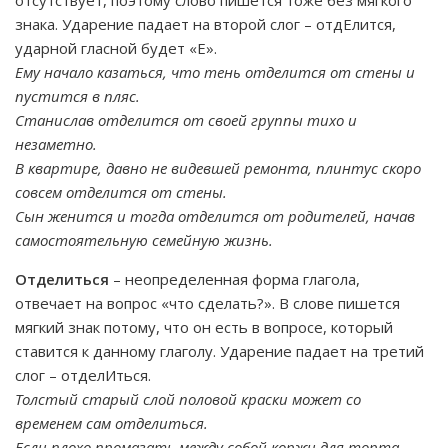
отсутствует, поэтому слово пишется тоже без мягкого
знака. Ударение падает на второй слог – отдЕлится,
ударной гласной будет «Е».
Ему начало казаться, что тень отделится от стены и
пустится в пляс.
Станислав отделится от своей группы тихо и
незаметно.
В квартире, давно не видевшей ремонта, плинтус скоро
совсем отделится от стены.
Сын женится и тогда отделится от родителей, начав
самостоятельную семейную жизнь.
Отделиться
– неопределенная форма глагола,
отвечает на вопрос «что сделать?». В слове пишется
мягкий знак потому, что он есть в вопросе, который
ставится к данному глаголу. Ударение падает на третий
слог – отделИться.
Толстый старый слой половой краски может со
временем сам отделиться.
Если плохо промазать между собой коржи для торта,