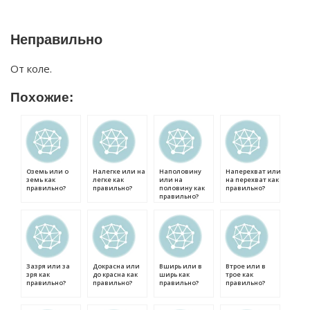
Неправильно
От коле.
Похожие:
Оземь или о
Налегке или на
Наполовину
Наперехват или
земь как
легке как
или на
на перехват как
правильно?
правильно?
половину как
правильно?
правильно?
Зазря или за
Докрасна или
Вширь или в
Втрое или в
зря как
до красна как
ширь как
трое как
правильно?
правильно?
правильно?
правильно?