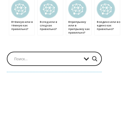
Втёмную или в
Вслед или в
Вприпрыжку
Воедино или во
тёмную как
след как
или в
едино как
правильно?
правильно?
припрыжку как
правильно?
правильно?