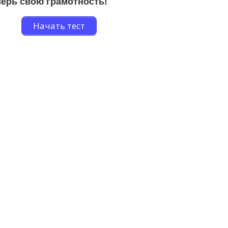
ерь свою грамотность!
Начать тест