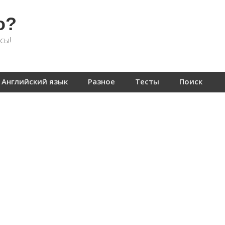
о?
сы!
Английский язык
Разное
Тесты
Поиск