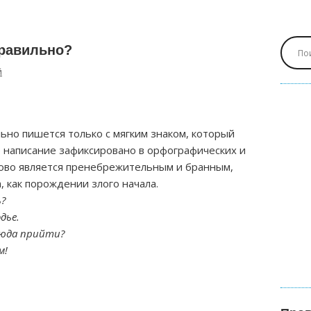
правильно?
й
но пишется только с мягким знаком, который
е написание зафиксировано в орфографических и
Слово является пренебрежительным и бранным,
 как порождении злого начала.
ь?
дье.
сюда прийти?
м!