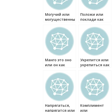
Могучий или
Положи или
могущественный
поклади как
как правильно?
правильно?
Манго это оно
Укрепится или
или он как
укрепиться как
правильно?
правильно?
Напрягаться,
Комплимент
напрягатся или
или