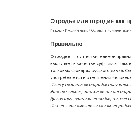
Отродье или отродие как 
Раздел -
Русский язык
/
Оставить комментари
Правильно
Отродье
— существительное правиль
выступает в качестве суффикса. Тако
толковых словарях русского языка. 
употребляется в отношении человека,
И как у него такое отродье получилос
Это не человек, это какое-то от отро
Да как ты, чёртово отродье, посмел 
Или отсюда вместе со своим отродье