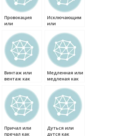
Провокация
Исключающим
или
или
провакация как
исключающем
правильно?
как правильно?
Винтаж или
Медленная или
вентаж как
медленая как
правильно?
правильно?
Причал или
Дуться или
пречал как
дутся как