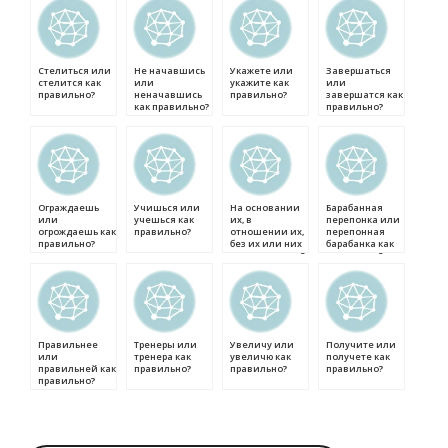
Стелиться или
Не начавшись
Укажете или
Завершаться
стелится как
или
укажите как
или
правильно?
неначавшись
правильно?
завершатся как
как правильно?
правильно?
Ограждаешь
Учишься или
На основании
Барабанная
или
учешься как
их, в
перепонка или
огрождаешь как
правильно?
отношении их,
перепонная
правильно?
без их или них
барабанка как
как правильно?
правильно?
Правильнее
Тренеры или
Увеличу или
Получите или
или
тренера как
увеличю как
получете как
правильней как
правильно?
правильно?
правильно?
правильно?