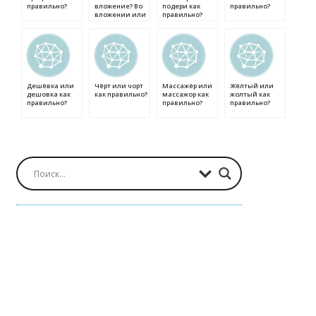
правильно?
вложение? Во
подери как
правильно?
вложении или
правильно?
в вложении как
правильно?
Дешёвка или
Чёрт или чорт
Массажёр или
Жёлтый или
дешовка как
как правильно?
массажор как
жолтый как
правильно?
правильно?
правильно?