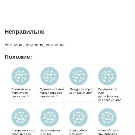
Неправильно
Увеличю, увиличу, увиличю.
Похожие:
Происки или
Удивление или
Сброд или зброд
Русификатор
поиски как
удивленье как
как правильно?
или
правильно?
правильно?
руссификатор
как правильно?
Программа или
Во вложении
Чорт побери
Чьи-либо или
програма как
или во
или чорт
чьи либо как