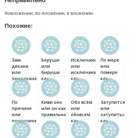
Неправильно
Вовложении, во-вложении, в вложении.
Похожие:
Зам.
Беруши
Исключающим
По мере
декана
или
или
или
или
бируши
исключающем
помере
замдекана
как
как
как
как
правильно?
правильно?
правильно?
правильно?
По
Киви оно
Обо всём
Затупится
причине
или он как
или
или
или
правильно?
обовсем
затупиться
попричине
как
как
как
правильно?
правильно?
правильно?