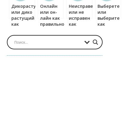
Дикорастущий
Онлайн
Неисправен
Выберете
или дико
или он-
или не
или
растущий
лайн как
исправен
выберите
как
правильно?
как
как
правильно?
правильно?
правильно?