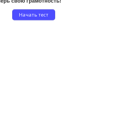
ерь свою грамотность!
Начать тест