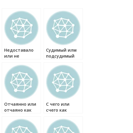
Недоставало
Судимый илм
или не
подсудимый
доставало как
как правильно?
правильно?
Отчаянно или
С чего или
отчаяно как
счего как
правильно?
правильно?