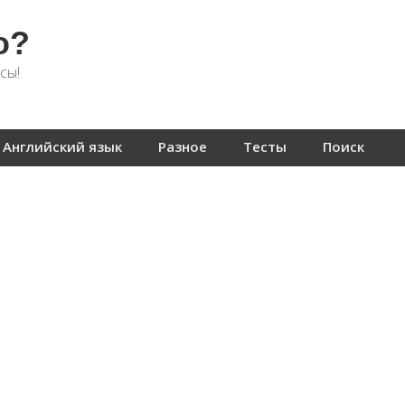
о?
сы!
Английский язык
Разное
Тесты
Поиск