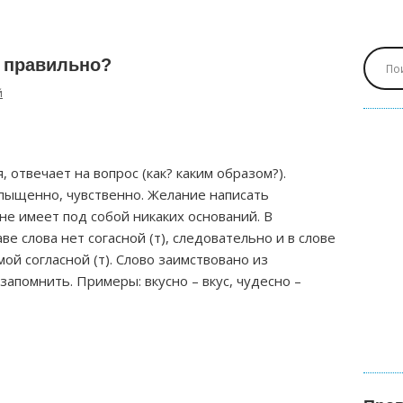
 правильно?
й
 отвечает на вопрос (как? каким образом?).
пыщенно, чувственно. Желание написать
) не имеет под собой никаких оснований. В
е слова нет согасной (т), следовательно и в слове
й согласной (т). Слово заимствовано из
запомнить. Примеры: вкусно – вкус, чудесно –