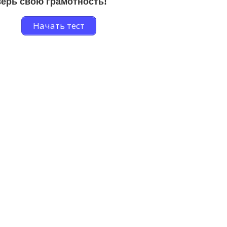
ерь свою грамотность!
Начать тест