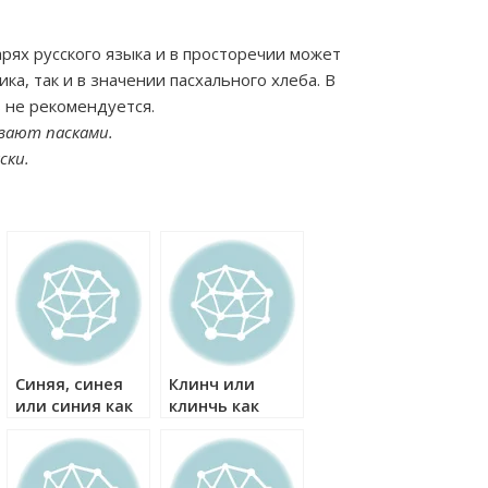
арях русского языка и в просторечии может
ка, так и в значении пасхального хлеба. В
 не рекомендуется.
ывают пасками.
ски.
Синяя, синея
Клинч или
или синия как
клинчь как
правильно?
правильно?