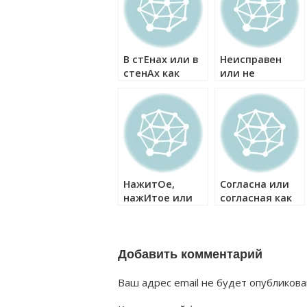
В стЕнах или в
Неисправен
стенАх как
или не
правильно?
исправен как
правильно?
НажитОе,
Согласна или
нажИтое или
согласная как
нАжитое как
правильно?
правильно?
Добавить комментарий
Ваш адрес email не будет опубликова