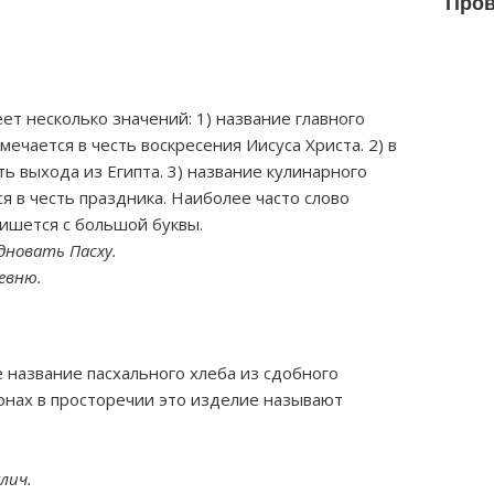
Пров
ет несколько значений: 1) название главного
ечается в честь воскресения Иисуса Христа. 2) в
ь выхода из Египта. 3) название кулинарного
ся в честь праздника. Наиболее часто слово
пишется с большой буквы.
дновать Пасху.
евню.
название пасхального хлеба из сдобного
онах в просторечии это изделие называют
лич.