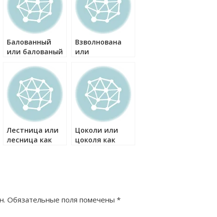
Балованный
Взволнована
или балованый
или
как правильно?
взволнованна
как правильно?
Лестница или
Цоколи или
лесница как
цоколя как
правильно?
правильно?
н.
Обязательные поля помечены
*