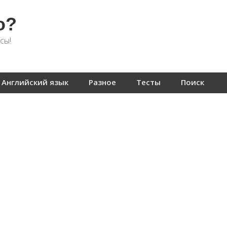
о?
сы!
Английский язык
Разное
Тесты
Поиск