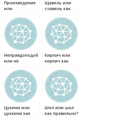
Произведение
Щавель или
или
счавель как
произвидение
правильно?
как правильно?
Неправдоподобно
Кирпич или
или не
керпич как
правдоподобно
правильно?
как правильно?
Цукини или
Шел или шол
цуккини как
как правильно?
правильно?