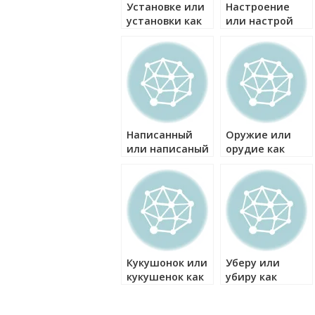
Установке или
Настроение
установки как
или настрой
правильно?
как правильно?
Написанный
Оружие или
или написаный
орудие как
как правильно?
правильно?
Кукушонок или
Уберу или
кукушенок как
убиру как
правильно?
правильно?