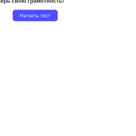
ерь свою грамотность!
Начать тест