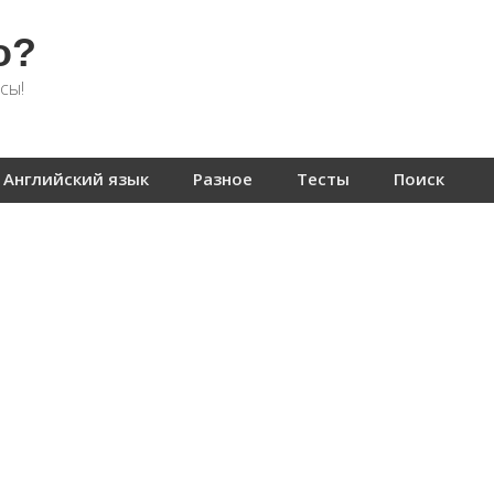
о?
сы!
Английский язык
Разное
Тесты
Поиск