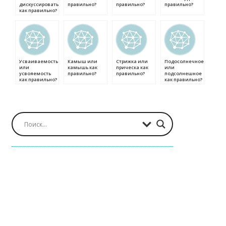
дискуссировать
правильно?
правильно?
правильно?
как правильно?
Усваиваемость
Камыш или
Стрижка или
Подосолнечное
или
камышь как
прическа как
или
усвояемость
правильно?
правильно?
подсолнешное
как правильно?
как правильно?