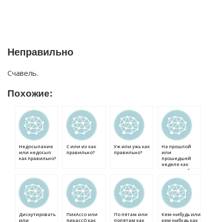
Неправильно
Счавель.
Похожие:
Недосыпание
С или из как
Уж или ужь как
На прошлой
или недосып
правильно?
правильно?
или
как правильно?
прошедшей
неделе как
правильно?
Дискутировать
ПикАссо или
По пятам или
Кем-нибудь или
или
пикассО как
попятам как
кем нибудь как