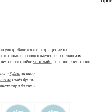
Пров
во употребляется как сокращение от
некоторых словарях отмечено как неологизм.
твия по настройке
чего-либо
, соотношение тонов
точно
будет
за вами.
также
силён духом.
огал ему в бизнесе.