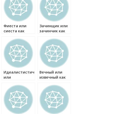
Фиеста или
Зачинщик или
сиеста как
зачинчик как
правильно?
правильно?
Идеалистистический
Вечный или
или
извечный как
идеалистичный
правильно?
как правильно?