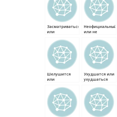
Засматриваться
Неофициальный
или
или не
засматреваться
официальный
как правильно?
как правильно?
Шелушится
Ухудшатся или
или
ухудшаться
шелушиться
как правильно?
как правильно?