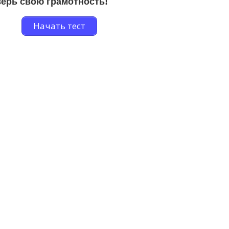
ерь свою грамотность!
Начать тест