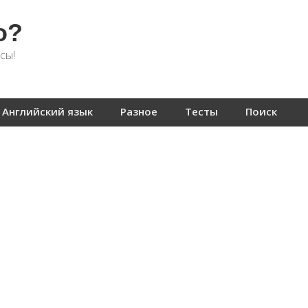
о?
сы!
Английский язык
Разное
Тесты
Поиск