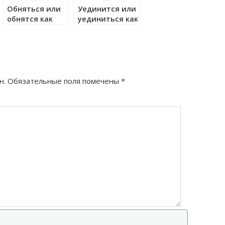
Обняться или
Уединится или
обнятся как
уединиться как
правильно?
правильно?
н.
Обязательные поля помечены
*