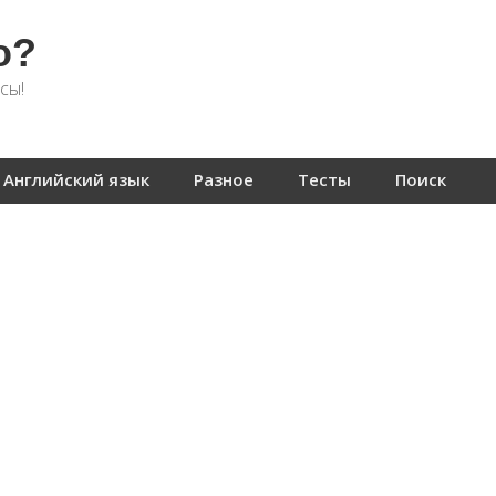
о?
сы!
Английский язык
Разное
Тесты
Поиск