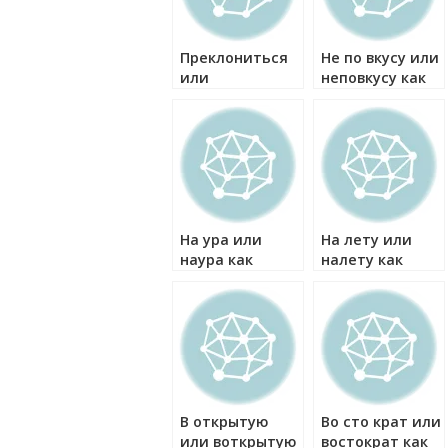
Преклониться
Не по вкусу или
или
неповкусу как
приклониться
правильно?
как правильно?
На ура или
На лету или
наура как
налету как
правильно?
правильно?
В открытую
Во сто крат или
или воткрытую
востократ как