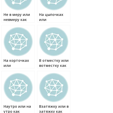
Не в меру или
На цыпочках
невмеру как
или
правильно?
нацыпочках как
правильно?
На корточках
В отместку или
или
вотместку как
накорточках
правильно?
как правильно?
Наутро или на
Взатяжку или в
утро как
затяжку как