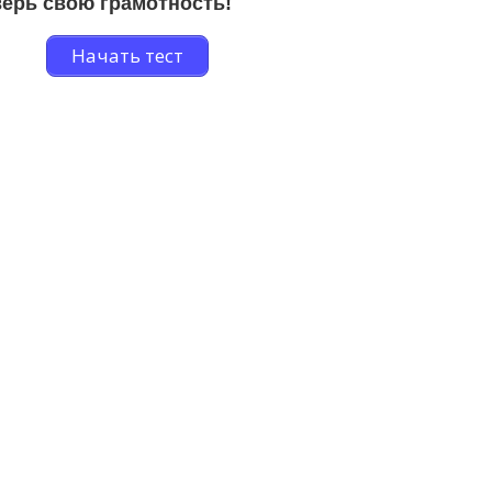
ерь свою грамотность!
Начать тест