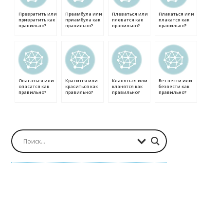
Превратить или
Преамбула или
Плеваться или
Плакаться или
привратить как
приамбула как
плеватся как
плакатся как
правильно?
правильно?
правильно?
правильно?
Опасаться или
Красится или
Кланяться или
Без вести или
опасатся как
краситься как
кланятся как
безвести как
правильно?
правильно?
правильно?
правильно?