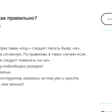
как правильно?
й
 приставки «под-» следует писать букву «Ы»,
а согласную. По правилам, в таких случаях если
ее следует поменять на «Ы».
у подходящего размера?
латья.
онструктор оказалось не так уже и просто.
ь мне жениха?