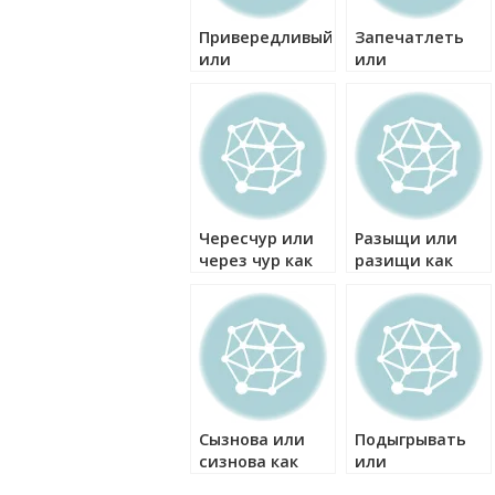
Привередливый
Запечатлеть
или
или
превиредливый
запечатлить
как правильно?
как правильно?
Чересчур или
Разыщи или
через чур как
разищи как
правильно?
правильно?
Сызнова или
Подыгрывать
сизнова как
или
правильно?
подигрывать