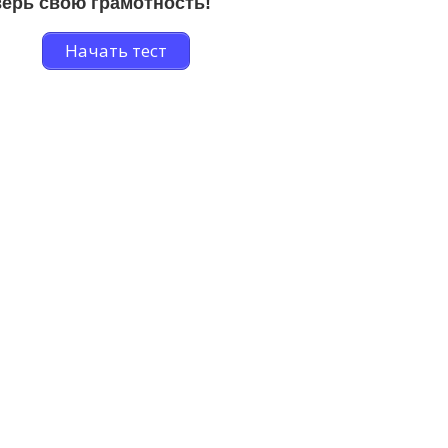
ерь свою грамотность!
Начать тест