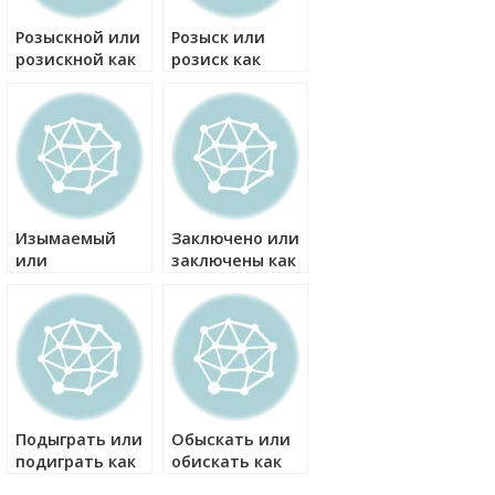
Розыскной или
Розыск или
розискной как
розиск как
правильно?
правильно?
Изымаемый
Заключено или
или
заключены как
изимаемый как
правильно?
правильно?
Подыграть или
Обыскать или
подиграть как
обискать как
правильно?
правильно?