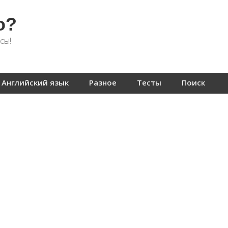
о?
сы!
Английский язык
Разное
Тесты
Поиск