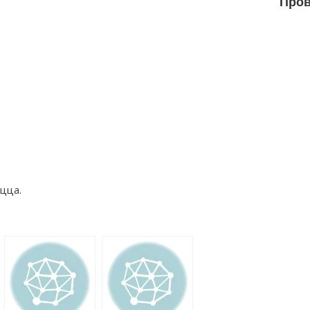
Пров
ецца.