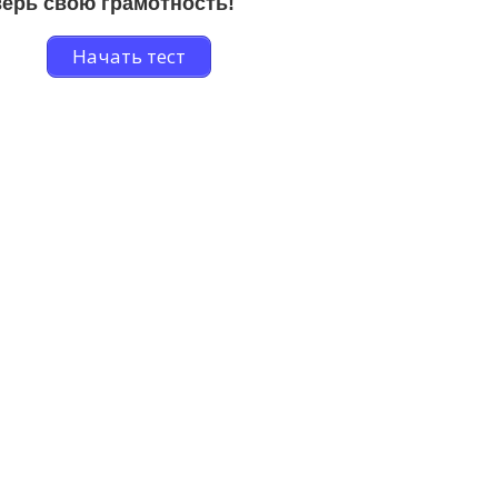
ерь свою грамотность!
Начать тест