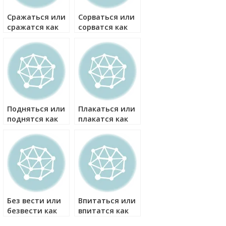
Сражаться или
Сорваться или
сражатся как
сорватся как
правильно?
правильно?
Подняться или
Плакаться или
поднятся как
плакатся как
правильно?
правильно?
Без вести или
Впитаться или
безвести как
впитатся как
правильно?
правильно?