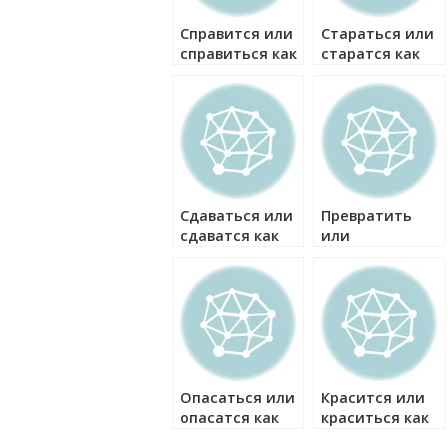
Справится или
Стараться или
справиться как
старатся как
правильно?
правильно?
Сдаваться или
Превратить
сдаватся как
или
правильно?
привратить как
правильно?
Опасаться или
Красится или
опасатся как
краситься как
правильно?
правильно?