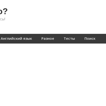
о?
сы!
Английский язык
Разное
Тесты
Поиск