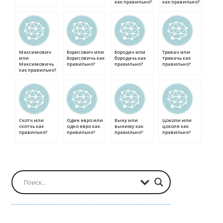
как правильно?
как правильно?
Максимович
Борисович или
Бородач или
Трюкач или
или
Борисовичь как
бородачь как
трюкачь как
Максимовичь
правильно?
правильно?
правильно?
как правильно?
Скотч или
Один евро или
Выну или
Цоколи или
скотчь как
одно евро как
выниму как
цоколя как
правильно?
правильно?
правильно?
правильно?