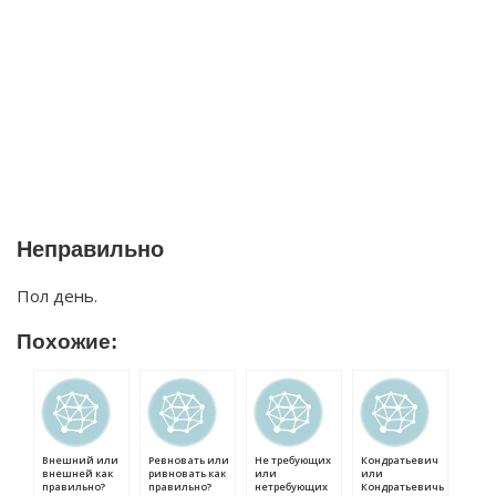
Неправильно
Пол день.
Похожие:
Внешний или
Ревновать или
Не требующих
Кондратьевич
внешней как
ривновать как
или
или
правильно?
правильно?
нетребующих
Кондратьевичь