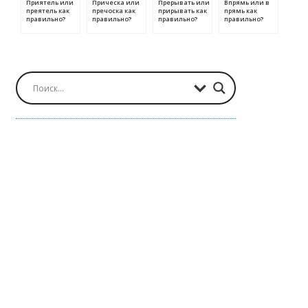
Приятель или
Прическа или
Прерывать или
Впрямь или в
преятель как
пречоска как
прирывать как
прямь как
правильно?
правильно?
правильно?
правильно?