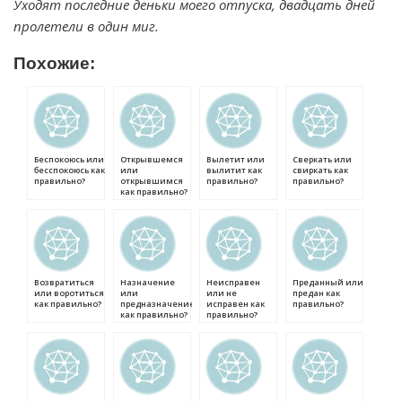
Уходят последние деньки моего отпуска, двадцать дней
пролетели в один миг.
Похожие:
Беспокоюсь или
Открывшемся
Вылетит или
Сверкать или
бесспокоюсь как
или
вылитит как
свиркать как
правильно?
открывшимся
правильно?
правильно?
как правильно?
Возвратиться
Назначение
Неисправен
Преданный или
или воротиться
или
или не
предан как
как правильно?
предназначение
исправен как
правильно?
как правильно?
правильно?