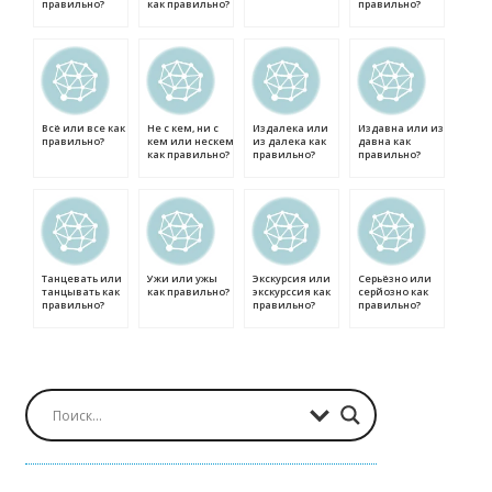
правильно?
как правильно?
правильно?
Всё или все как
Не с кем, ни с
Издалека или
Издавна или из
правильно?
кем или нескем
из далека как
давна как
как правильно?
правильно?
правильно?
Танцевать или
Ужи или ужы
Экскурсия или
Серьёзно или
танцывать как
как правильно?
экскурссия как
серйозно как
правильно?
правильно?
правильно?