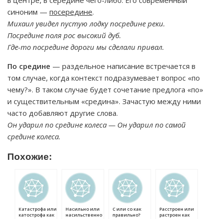
в центре, в середине чего-либо. Его современный
синоним —
посередине
.
Михаил увидел пустую лодку посредине реки.
Посредине поля рос высокий дуб.
Где-то посредине дороги мы сделали привал.
По средине
— раздельное написание встречается в
том случае, когда контекст подразумевает вопрос «по
чему?». В таком случае будет сочетание предлога «по»
и существительным «средина». Зачастую между ними
часто добавляют другие слова.
Он ударил по средине колеса — Он ударил по самой
средине колеса.
Похожие:
Катастрофа или
Насильно или
С или со как
Расстроен или
катострофа как
насильственно
правильно?
растроен как