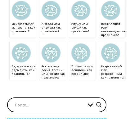
Исчерпать или
Анжела или
Упущу или
Вентиляция
изчерапать как
анджела как
опущу как
или
правильно?
правильно?
правильно?
вентеляция как
правильно?
Бадминтон или
Россия или
Пошьешь или
Разряженный
бадментон как
Росия, России
пошйошь как
или
правильно?
или Россие как
правильно?
разреженный
правильно?
как правильно?