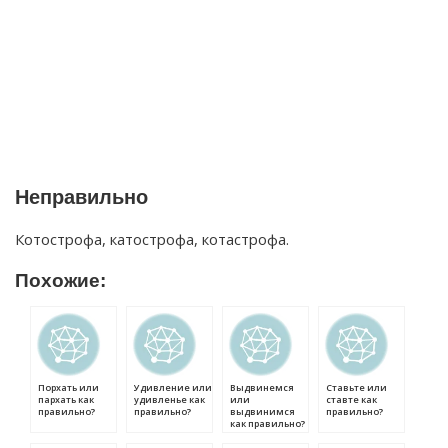
Неправильно
Котострофа, катострофа, котастрофа.
Похожие:
Порхать или
Удивление или
Выдвинемся
Ставьте или
пархать как
удивленье как
или
ставте как
правильно?
правильно?
выдвинимся
правильно?
как правильно?