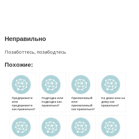
Неправильно
Позаботтесь, позабодтесь
Похожие:
Предпримете
Подлодка или
Приемлемый
На доме или на
или
подводка как
или
дому как
предпримите
правильно?
приемлимый
правильно?
как правильно?
как правильно?