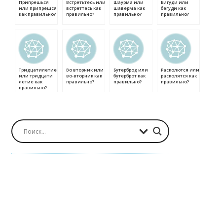
Припрешься
Встретьтесь или
Шаурма или
Бигуди или
или припрешся
встреттесь как
шаверма как
бегуди как
как правильно?
правильно?
правильно?
правильно?
Тридцатилетие
Во вторник или
Бутерброд или
Расколются или
или тридцати
во-вторник как
бутерброт как
расколятся как
летие как
правильно?
правильно?
правильно?
правильно?