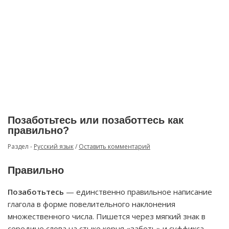
Позаботьтесь или позаботтесь как
правильно?
Раздел -
Русский язык
/
Оставить комментарий
Правильно
Позаботьтесь
— единственно правильное написание
глагола в форме повелительного наклонения
множественного числа. Пишется через мягкий знак в
середине слова на стыке корня «заботь» и суффикса