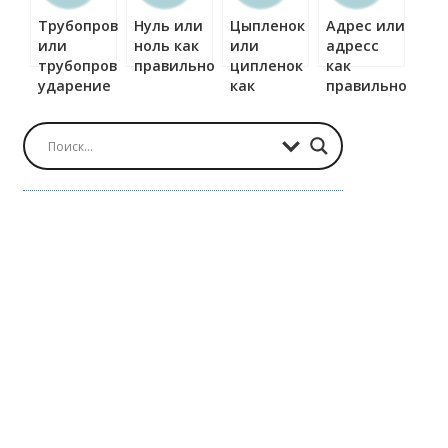
Трубопровод
Нуль или
Цыпленок
Адрес или
или
ноль как
или
адресс
трубопровод
правильно?
ципленок
как
ударение
как
правильно?
правильно?