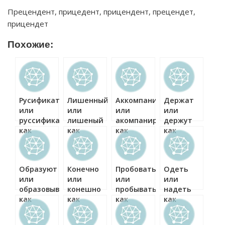
Прецендент, прицедент, прицендент, прецендет,
прицендет
Похожие:
Русификатор
Лишенный
Аккомпанировать
Держат
или
или
или
или
руссификатор
лишеный
акомпанировать
держут
как
как
как
как
правильно?
правильно?
правильно?
правильно?
Образуют
Конечно
Пробовать
Одеть
или
или
или
или
образовывают
конешно
пробывать
надеть
как
как
как
как
правильно?
правильно?
правильно?
правильно?